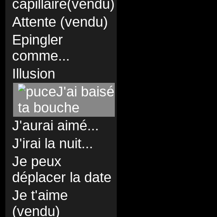
capillaire(vendu)
Attente (vendu)
Epingler
comme...
Illusion
J'ai baisé
ta bouche
J'aurai aimé...
J'irai la nuit...
Je peux
déplacer la date
Je t'aime
(vendu)